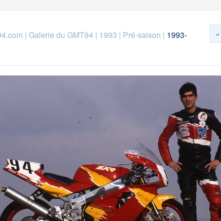
«
94.com
|
Galerie du GMT94
|
1993
|
Pré-saison
|
1993-