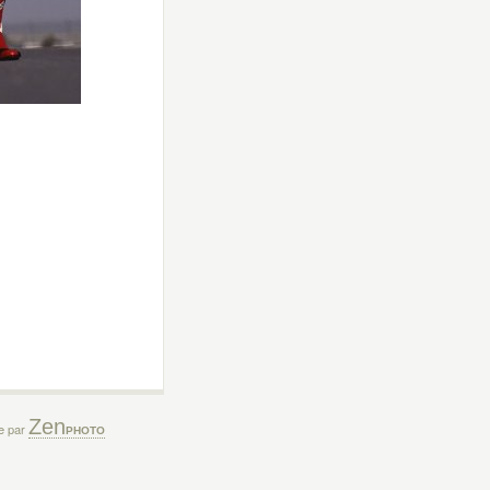
Zen
ée par
PHOTO