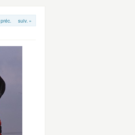
 préc.
suiv. »