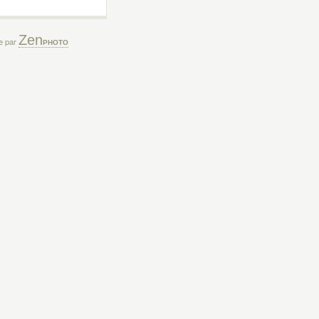
Zen
ée par
PHOTO