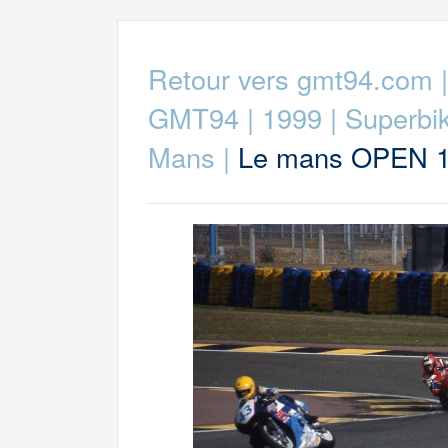
Retour vers gmt94.com
GMT94
|
1999
|
Superbi
Mans
|
Le mans OPEN 1