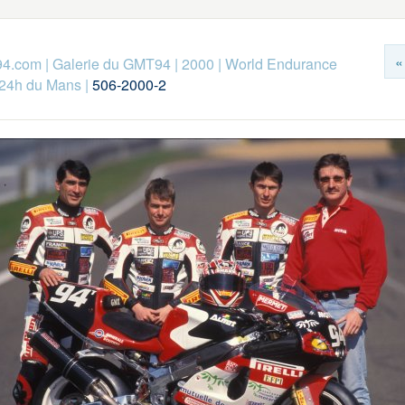
«
94.com
|
Galerie du GMT94
|
2000
|
World Endurance
24h du Mans
|
506-2000-2