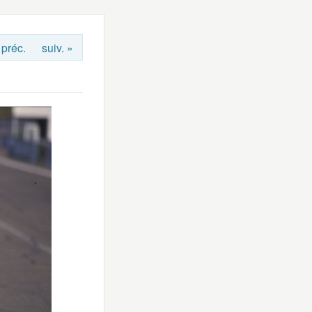
 préc.
suiv. »