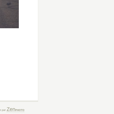
Zen
ée par
PHOTO