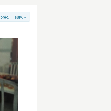
 préc.
suiv. »