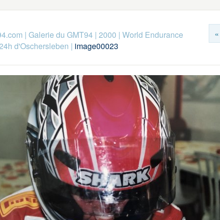
«
94.com
|
Galerie du GMT94
|
2000
|
World Endurance
24h d'Oschersleben
|
image00023