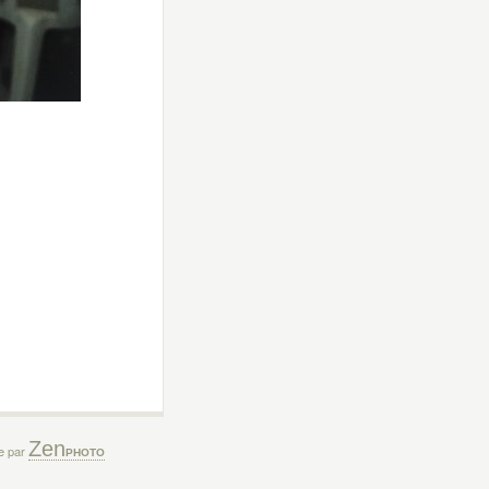
Zen
ée par
PHOTO