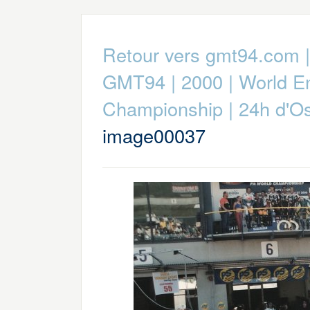
Retour vers gmt94.com
GMT94
|
2000
|
World E
Championship
|
24h d'O
image00037