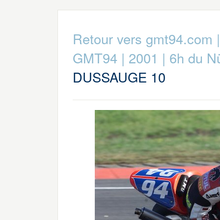
Retour vers gmt94.com
GMT94
|
2001
|
6h du Nü
DUSSAUGE 10