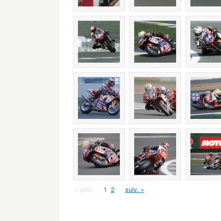
« préc.
1
2
suiv. »