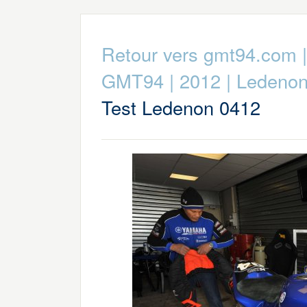
Retour vers gmt94.com
GMT94
|
2012
|
Ledenon
Test Ledenon 0412