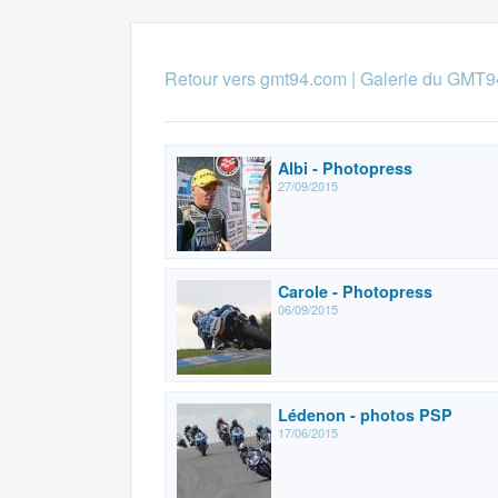
Retour vers gmt94.com
|
Galerie du GMT9
Albi - Photopress
27/09/2015
Carole - Photopress
06/09/2015
Lédenon - photos PSP
17/06/2015