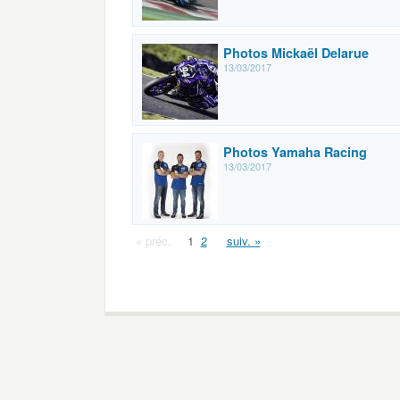
Photos Mickaël Delarue
13/03/2017
Photos Yamaha Racing
13/03/2017
« préc.
1
2
suiv. »