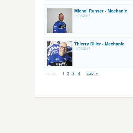
Michel Runser - Mechanic
14/02/2017
Thierry Diller - Mechanic
14/02/2017
« préc.
1
2
3
4
suiv. »