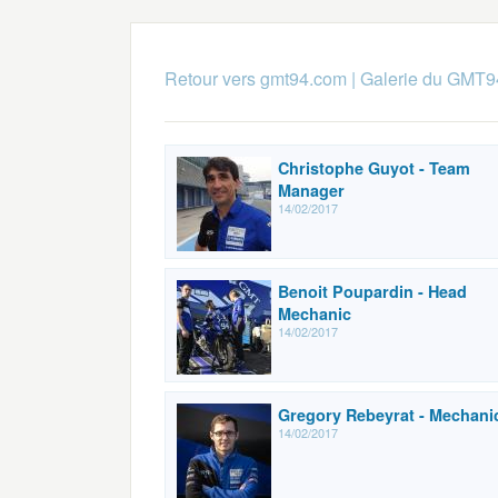
Retour vers gmt94.com
|
Galerie du GMT9
Christophe Guyot - Team
Manager
14/02/2017
Benoit Poupardin - Head
Mechanic
14/02/2017
Gregory Rebeyrat - Mechani
14/02/2017