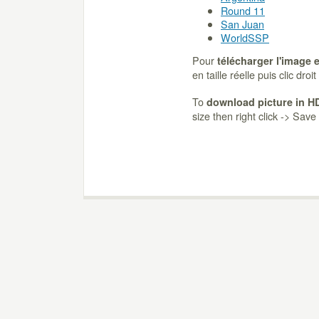
Round 11
San Juan
WorldSSP
Pour
télécharger l'image 
en taille réelle puis clic dro
To
download picture in H
size then right click -> Sav