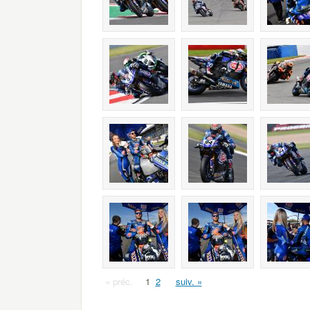
« préc.
1
2
suiv. »