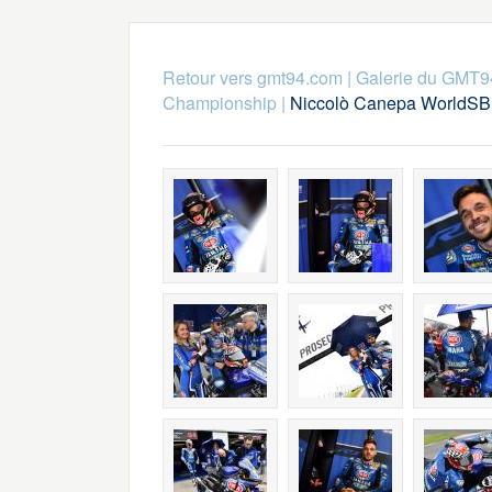
Retour vers gmt94.com
|
Galerie du GMT9
Championship
|
Niccolò Canepa WorldSB