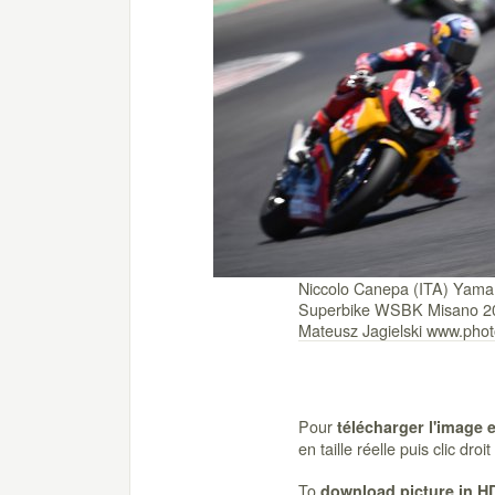
Niccolo Canepa (ITA) Ya
Superbike WSBK Misano 20
Mateusz Jagielski www.ph
Pour
télécharger l'image 
en taille réelle puis clic dro
To
download picture in H