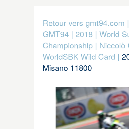
Retour vers gmt94.com
GMT94
|
2018
|
World S
Championship
|
Niccolò
WorldSBK Wild Card
|
2
Misano 11800