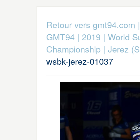
Retour vers gmt94.com
GMT94
|
2019
|
World S
Championship
|
Jerez (S
wsbk-jerez-01037