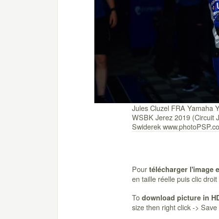
Jules Cluzel FRA Yamaha
WSBK Jerez 2019 (Circuit J
Swiderek www.photoPSP.c
Pour
télécharger l'image 
en taille réelle puis clic dro
To
download picture in H
size then right click -> Sav