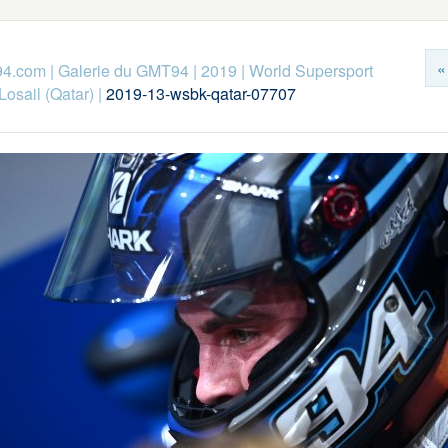
«
94.com
|
Galerie du GMT94
|
2019
|
World Supersport
Losail (Qatar)
|
2019-13-wsbk-qatar-07707