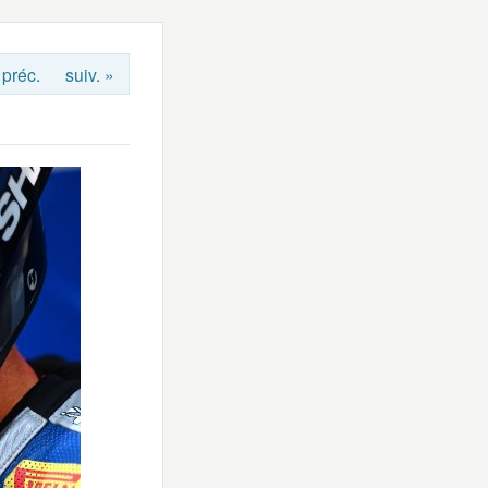
 préc.
suiv. »