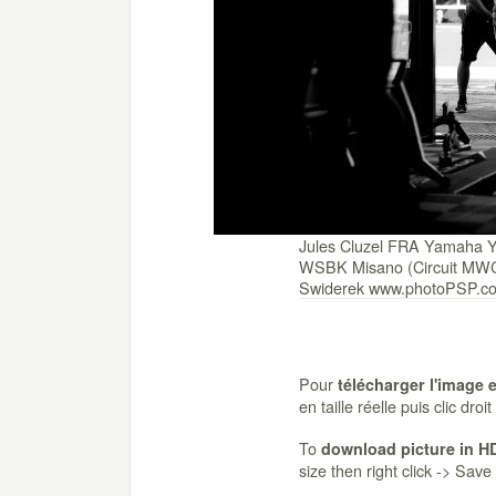
Jules Cluzel FRA Yamaha
WSBK Misano (Circuit MWC
Swiderek www.photoPSP.c
Pour
télécharger l'image 
en taille réelle puis clic dro
To
download picture in H
size then right click -> Sav