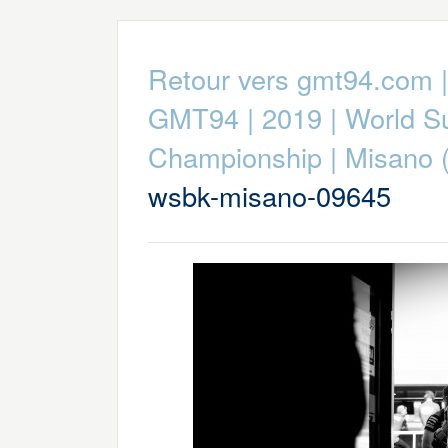
Retour vers gmt94.com
GMT94
|
2019
|
World S
Championship
|
Misano (
wsbk-misano-09645