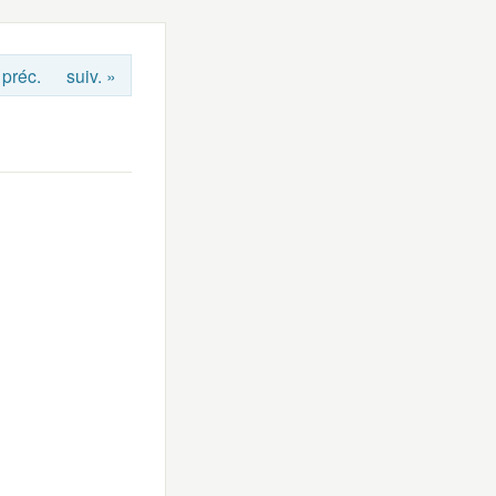
 préc.
suiv. »