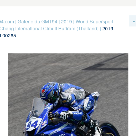
«
94.com
|
Galerie du GMT94
|
2019
|
World Supersport
Chang International Circuit Buriram (Thailand)
|
2019-
d-00265