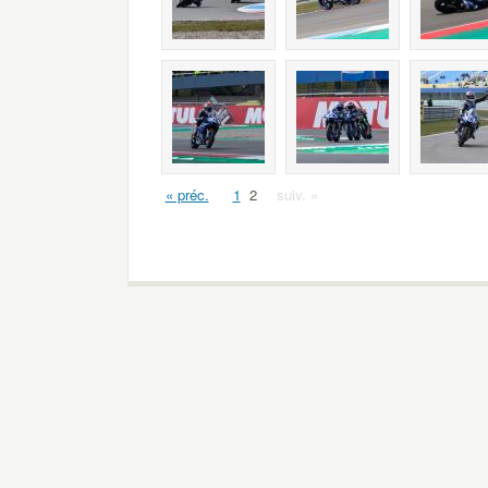
« préc.
1
2
suiv. »