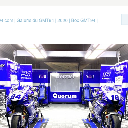
94.com
|
Galerie du GMT94
|
2020
|
Box GMT94
|