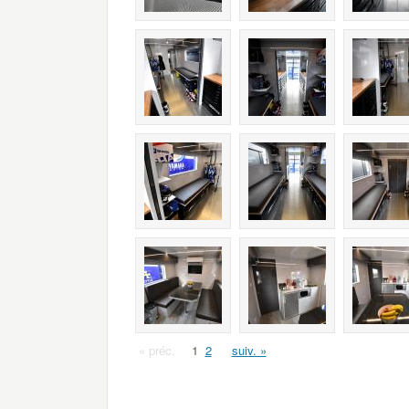
« préc.
1
2
suiv. »