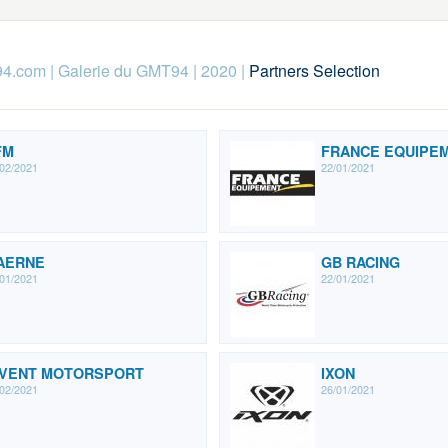
94.com
|
Galerie du GMT94
|
2020
|
Partners Selection
FM
FRANCE EQUIPE
02/2021
22/01/2021
AERNE
GB RACING
01/2021
22/01/2021
EVENT MOTORSPORT
IXON
02/2021
26/01/2021