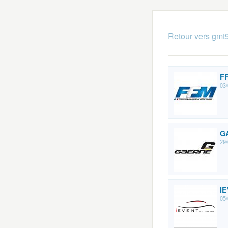
Retour vers gmt
F
03/
G
29/
I
05/