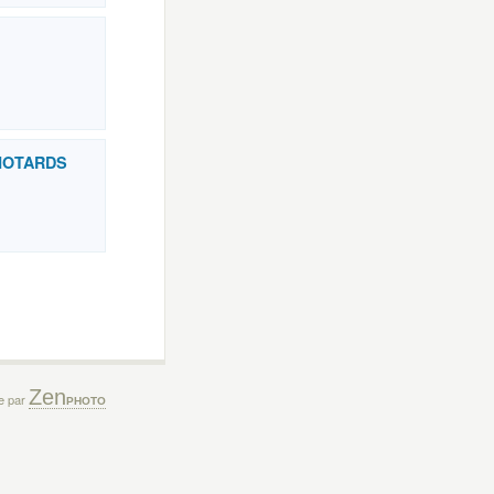
MOTARDS
Zen
ée par
PHOTO