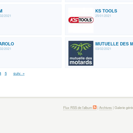
M
KS TOOLS
02/2021
25/01/2021
AROLO
MUTUELLE DES 
02/2021
03/02/2021
4
5
suiv. »
Flux RSS de l’album
|
Archives
| Galerie gér