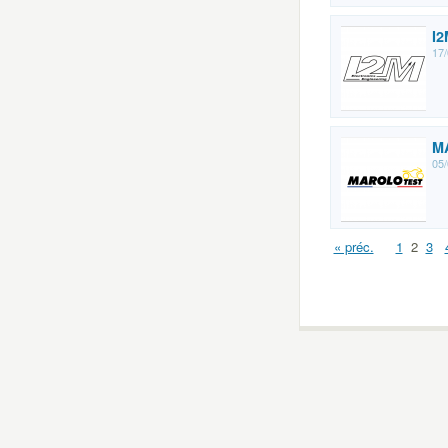
I2
17/
M
05/
« préc.
1
2
3