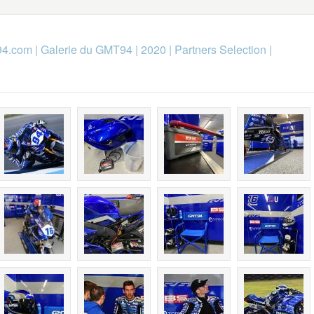
94.com
|
Galerie du GMT94
|
2020
|
Partners Selection
|