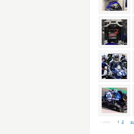
« préc.
1
2
su