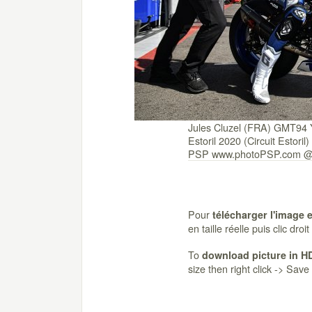
Jules Cluzel (FRA) GMT9
Estoril 2020 (Circuit Estori
PSP www.photoPSP.com @
Pour
télécharger l'image 
en taille réelle puis clic dro
To
download picture in H
size then right click -> Sav