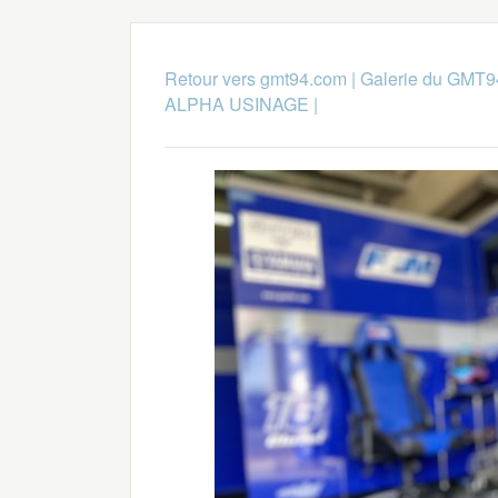
Retour vers gmt94.com
|
Galerie du GMT9
ALPHA USINAGE
|