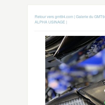
Retour vers gmt94.com
|
Galerie du GMT9
ALPHA USINAGE
|