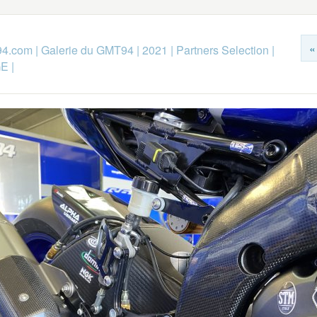
«
94.com
|
Galerie du GMT94
|
2021
|
Partners Selection
|
GE
|