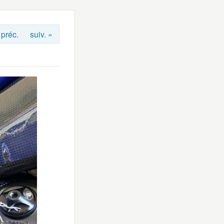
 préc.
suiv. »