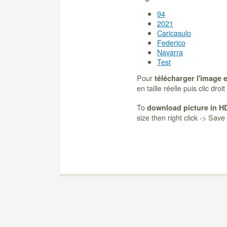
94
2021
Caricasulo
Federico
Navarra
Test
Pour
télécharger l'image 
en taille réelle puis clic dro
To
download picture in H
size then right click -> Sav