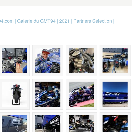
94.com
|
Galerie du GMT94
|
2021
|
Partners Selection
|