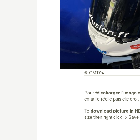
© GMT94
Pour
télécharger l'image 
en taille réelle puis clic dro
To
download picture in H
size then right click -> Sav