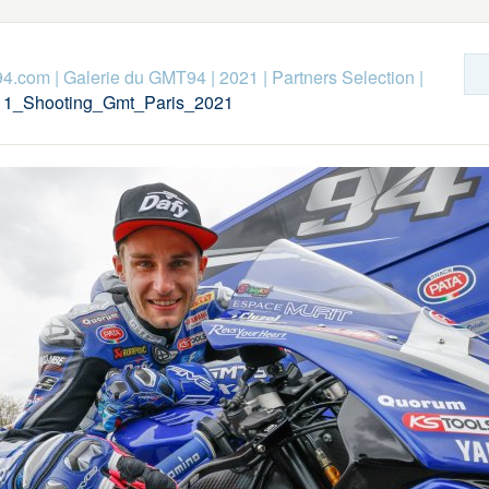
94.com
|
Galerie du GMT94
|
2021
|
Partners Selection
|
11_Shooting_Gmt_Paris_2021