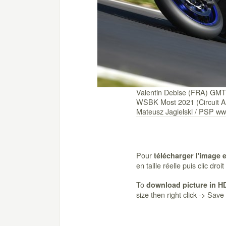
Valentin Debise (FRA) GM
WSBK Most 2021 (Circuit A
Mateusz Jagielski / PSP 
Pour
télécharger l'image 
en taille réelle puis clic dro
To
download picture in H
size then right click -> Sav