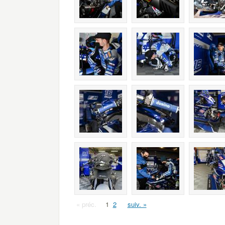
« préc.
1
2
suiv. »