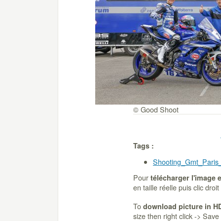
© Good Shoot
Tags :
Shooting_Gmt_Paris
Pour
télécharger l'image 
en taille réelle puis clic dro
To
download picture in H
size then right click -> Sav