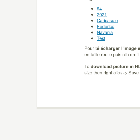
94
2021
Caricasulo
Federico
Navarra
Test
Pour
télécharger l'image 
en taille réelle puis clic dro
To
download picture in H
size then right click -> Sav