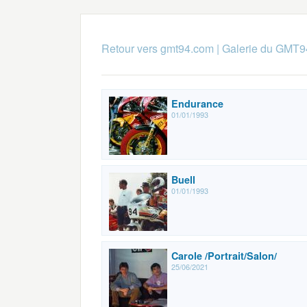
Retour vers gmt94.com
|
Galerie du GMT9
Endurance
01/01/1993
Buell
01/01/1993
Carole /Portrait/Salon/
25/06/2021