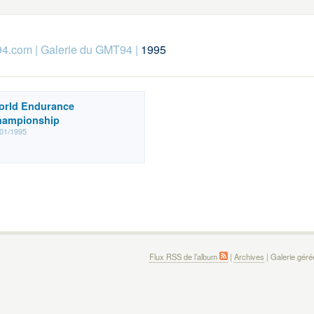
94.com
|
Galerie du GMT94
|
1995
rld Endurance
hampionship
01/1995
Flux RSS de l’album
|
Archives
| Galerie gér