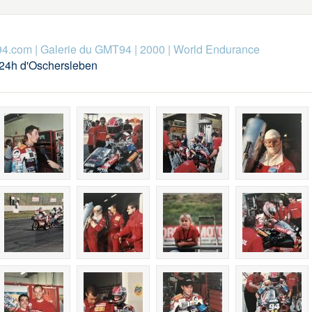
94.com
|
Galerie du GMT94
|
2000
|
World Endurance
24h d'Oschersleben