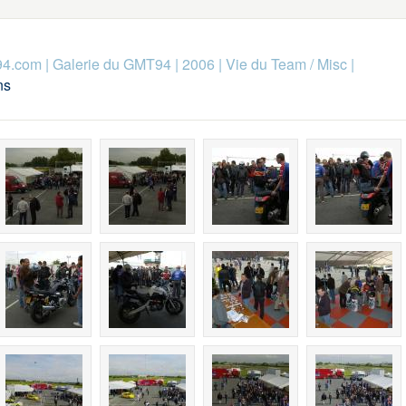
94.com
|
Galerie du GMT94
|
2006
|
Vie du Team / Misc
|
ns