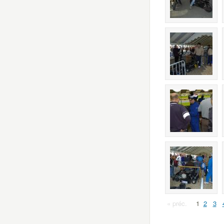
« préc.
1
2
3