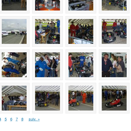
4
5
6
7
8
suiv. »