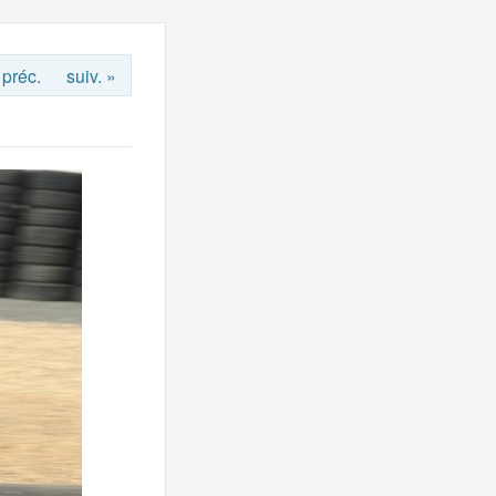
 préc.
suiv. »