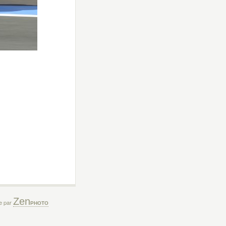
Zen
ée par
PHOTO