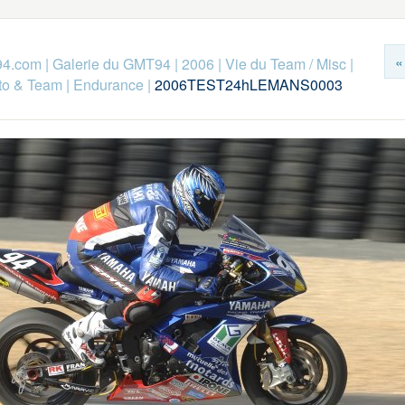
«
94.com
|
Galerie du GMT94
|
2006
|
Vie du Team / Misc
|
to & Team
|
Endurance
|
2006TEST24hLEMANS0003