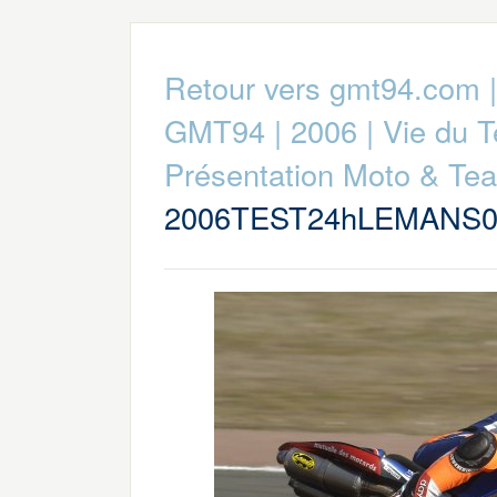
Retour vers gmt94.com
GMT94
|
2006
|
Vie du 
Présentation Moto & Te
2006TEST24hLEMANS0