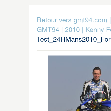
Retour vers gmt94.com
GMT94
|
2010
|
Kenny F
Test_24HMans2010_For