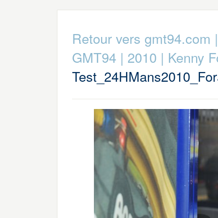
Retour vers gmt94.com
GMT94
|
2010
|
Kenny F
Test_24HMans2010_For