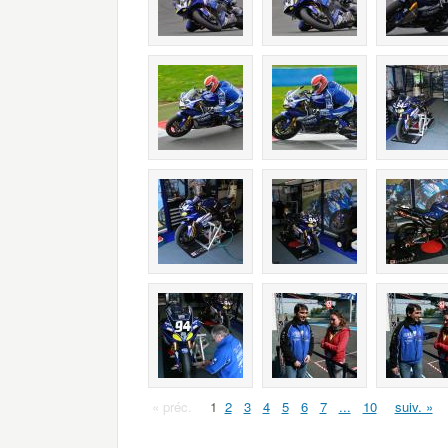
« préc.
1
2
3
4
5
6
7
...
10
suiv. »