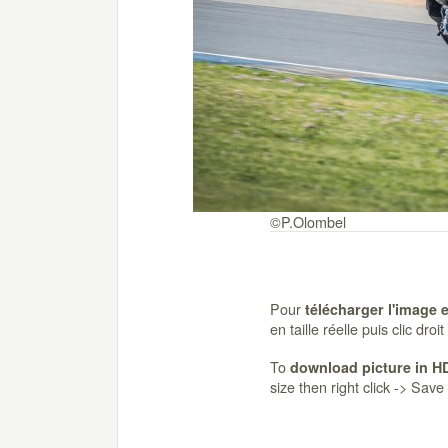
©P.Olombel
Pour
télécharger l'image 
en taille réelle puis clic dro
To
download picture in H
size then right click -> Sav