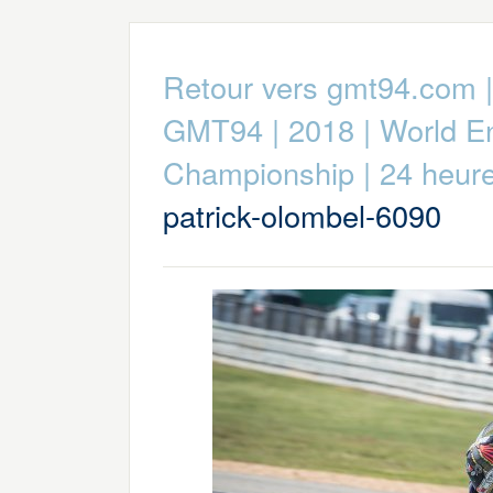
Retour vers gmt94.com
GMT94
|
2018
|
World E
Championship
|
24 heur
patrick-olombel-6090