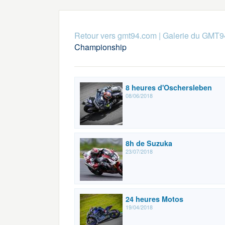
Retour vers gmt94.com
|
Galerie du GMT9
Championship
8 heures d'Oschersleben
08/06/2018
8h de Suzuka
23/07/2018
24 heures Motos
19/04/2018