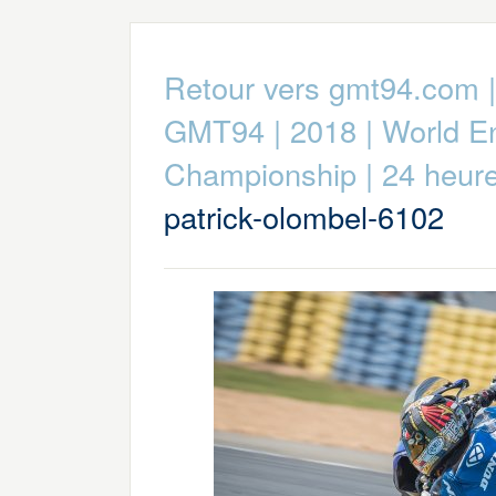
Retour vers gmt94.com
GMT94
|
2018
|
World E
Championship
|
24 heur
patrick-olombel-6102