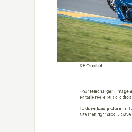
©P.Olombel
Pour
télécharger l'image 
en taille réelle puis clic dro
To
download picture in H
size then right click -> Sav