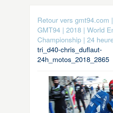
Retour vers gmt94.com
GMT94
|
2018
|
World E
Championship
|
24 heur
tri_d40-chris_duflaut-
24h_motos_2018_2865