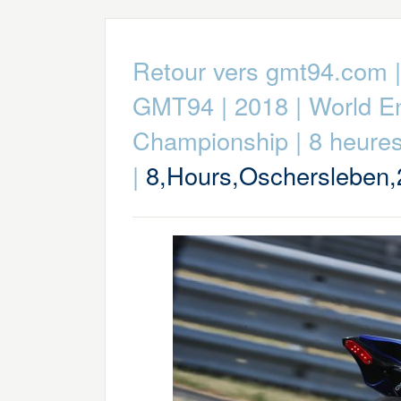
Retour vers gmt94.com
GMT94
|
2018
|
World E
Championship
|
8 heure
|
8,Hours,Oschersleben,